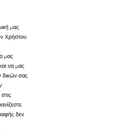
ική μας
ιν Χρήστου
να μας
και να μας
ν δικών σας
ν
 στις
φανίζεστε.
ραφής δεν
ο