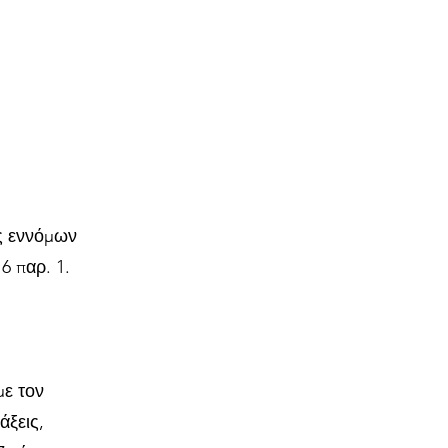
ς εννόμων
6 παρ. 1.
με τον
άξεις,