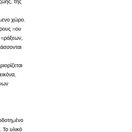
 ζωής, της
ύμενο χώρο.
ώρους που
 πράξεων,
λάσσονται
ριορίζεται
εικόνα,
ένων
ιοδοτημένο
 Το υλικό