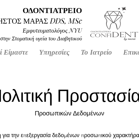
ΟΔΟΝΤΙΑΤΡΕΙΟ
ΗΣΤΟΣ ΜΑΡΑΣ
DD
S, MSc
Εμφυτευματολόγος
NYU
 στην Στοματική υγεία του Διαβητικού
ί Είμαστε
Υπηρεσίες
Το Ιατρείο
Επικ
ολιτική Προστασί
Προσωπικών Δεδομένων
για την επεξεργασία δεδομένων προσωπικού χαρακτήρ