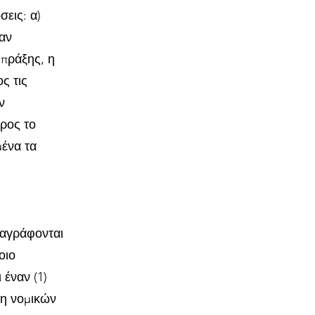
σεις: α)
ταν
 πράξης, η
ς τις
ν
προς το
μένα τα
ιαγράφονται
οιο
 έναν (1)
ξη νομικών