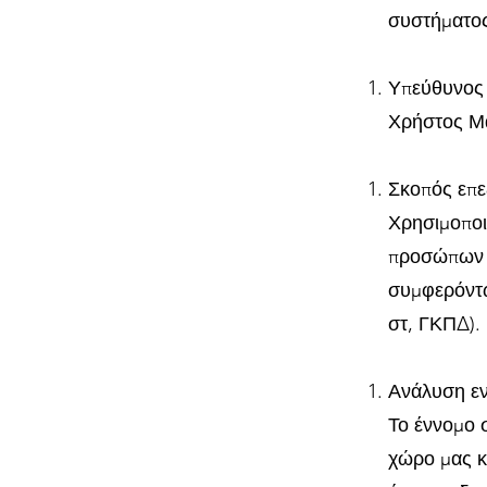
συστήματος
Υπεύθυνος 
Χρήστος Μά
Σκοπός επε
Χρησιμοποι
προσώπων κ
συμφερόντω
στ, ΓΚΠΔ).
Ανάλυση ε
Το έννομο 
χώρο μας κ