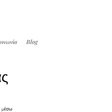
οινωνία
Blog
ας
α μέσω