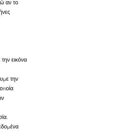
ώ αν το
μήνες
 την εικόνα
ουμε την
 οποία
ών
σία.
δεδομένα