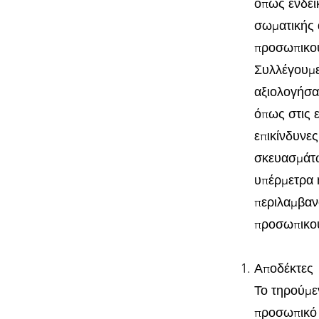
όπως ενδεικ
σωματικής α
προσωπικού
Συλλέγουμε
αξιολογήσα
όπως στις 
επικίνδυνε
σκευασμάτω
υπέρμετρα 
περιλαμβαν
προσωπικο
Αποδέκτες
Το τηρούμε
προσωπικό 