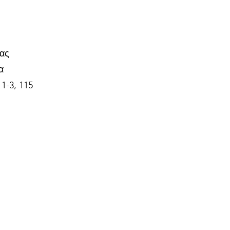
σας
α
1-3, 115